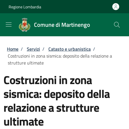
Salta al contenuto principale
Skip to footer content
Regione Lombardia
Comune di Martinengo
Briciole di pane
Home
/
Servizi
/
Catasto e urbanistica
/
Costruzioni in zona sismica: deposito della relazione a
strutture ultimate
Costruzioni in zona
sismica: deposito della
relazione a strutture
ultimate