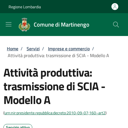
Salta al contenuto principale
Skip to footer content
Regione Lombardia
Comune di Martinengo
Briciole di pane
Home
/
Servizi
/
Imprese e commercio
/
Attività produttiva: trasmissione di SCIA - Modello A
Attività produttiva:
trasmissione di SCIA -
Modello A
(
urn:nir:presidente.repubblica:decreto:2010-09-07;160~art2
)
Servizio attivo