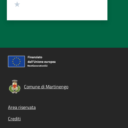
Valuta 1 stelle su 5
Comune di Martinengo
Footer menu
Area riservata
Crediti