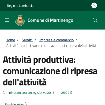
Salta al contenuto principale
Skip to footer content
Regione Lombardia
Comune di Martinengo
Briciole di pane
Home
/
Servizi
/
Imprese e commercio
/
Attività produttiva: comunicazione di ripresa dell'attività
Attività produttiva:
comunicazione di ripresa
dell'attività
(
urn:nir:stato:decreto.legislativo:2016-11-25;222
)
Servizio attivo