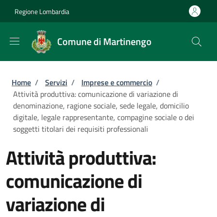
Salta al contenuto principale
Skip to footer content
Regione Lombardia
Comune di Martinengo
Briciole di pane
Home
/
Servizi
/
Imprese e commercio
/
Attività produttiva: comunicazione di variazione di
denominazione, ragione sociale, sede legale, domicilio
digitale, legale rappresentante, compagine sociale o dei
soggetti titolari dei requisiti professionali
Attività produttiva:
comunicazione di
variazione di