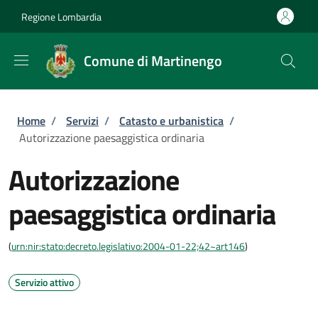
Salta al contenuto principale
Skip to footer content
Regione Lombardia
Comune di Martinengo
Briciole di pane
Home
/
Servizi
/
Catasto e urbanistica
/
Autorizzazione paesaggistica ordinaria
Autorizzazione
paesaggistica ordinaria
(
urn:nir:stato:decreto.legislativo:2004-01-22;42~art146
)
Servizio attivo