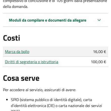
complessivo di conclusione è di 105 giorni dalla presentazione
della domanda.
Moduli da compilare e documenti da allegare
Costi
Tipo di pagamento
Importo
Marca da bollo
16,00 €
Diritti di segreteria o istruttoria
100,00 €
Cosa serve
Per accedere al servizio, assicurati di avere:
SPID (sistema pubblico di identità digitale), carta
d’identità elettronica (CIE) o carta nazionale dei servizi