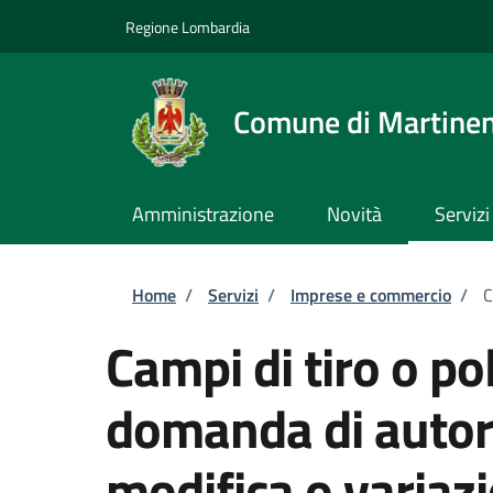
Salta al contenuto principale
Skip to footer content
Regione Lombardia
Comune di Martine
Amministrazione
Novità
Servizi
Briciole di pane
Home
/
Servizi
/
Imprese e commercio
/
C
Campi di tiro o pol
domanda di autori
modifica o variazi