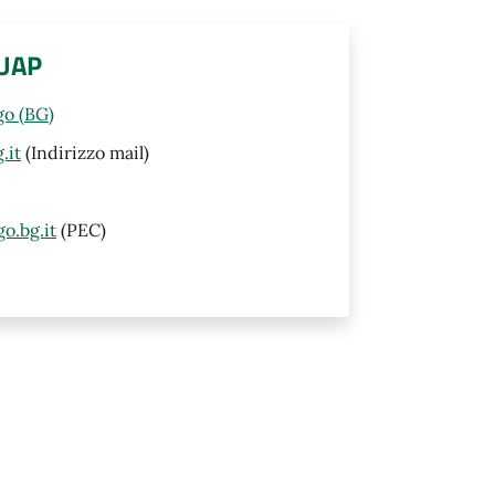
SUAP
go (BG)
.it
(Indirizzo mail)
o.bg.it
(PEC)