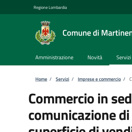
Salta al contenuto principale
Skip to footer content
Regione Lombardia
Comune di Martine
Amministrazione
Novità
Servizi
Briciole di pane
Home
/
Servizi
/
Imprese e commercio
/
C
Commercio in sede
comunicazione di 
superficie di vend