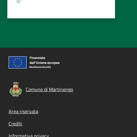
Valuta 1 stelle su 5
Comune di Martinengo
Footer menu
Area riservata
Crediti
Informativa privacy