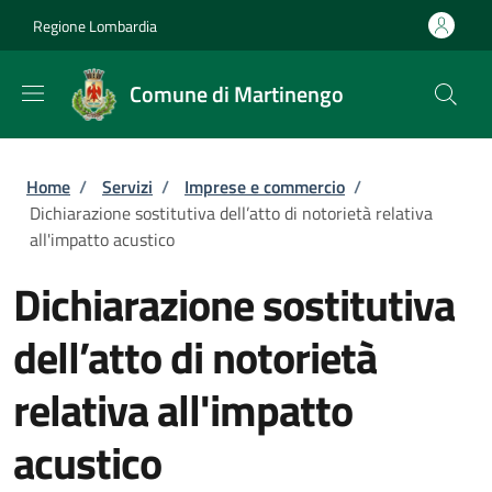
Salta al contenuto principale
Skip to footer content
Regione Lombardia
Comune di Martinengo
Briciole di pane
Home
/
Servizi
/
Imprese e commercio
/
Dichiarazione sostitutiva dell’atto di notorietà relativa
all'impatto acustico
Dichiarazione sostitutiva
dell’atto di notorietà
relativa all'impatto
acustico