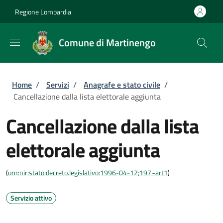
Salta al contenuto principale
Skip to footer content
Regione Lombardia
Comune di Martinengo
Briciole di pane
Home
/
Servizi
/
Anagrafe e stato civile
/
Cancellazione dalla lista elettorale aggiunta
Cancellazione dalla lista
elettorale aggiunta
(
urn:nir:stato:decreto.legislativo:1996-04-12;197~art1
)
Servizio attivo