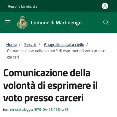
Salta al contenuto principale
Skip to footer content
Regione Lombardia
Comune di Martinengo
Briciole di pane
Home
/
Servizi
/
Anagrafe e stato civile
/
Comunicazione della volontà di esprimere il voto presso
carceri
Comunicazione della
volontà di esprimere il
voto presso carceri
(
urn:nir:stato:legge:1976-04-23;136~art8
)