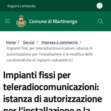
Salta al contenuto principale
Skip to footer content
Regione Lombardia
Comune di Martinengo
Briciole di pane
Home
/
Servizi
/
Imprese e commercio
/
Impianti fissi per teleradiocomunicazioni: istanza di
autorizzazione per l’installazione o la modifica delle
caratteristiche di impianti radioelettrici
Impianti fissi per
teleradiocomunicazioni:
istanza di autorizzazione
per l’installazione o la