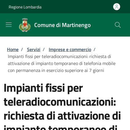
Salta al contenuto principale
Skip to footer content
Regione Lombardia
Comune di Martinengo
Briciole di pane
Home
/
Servizi
/
Imprese e commercio
/
Impianti fissi per teleradiocomunicazioni: richiesta di
attivazione di impianto temporaneo di telefonia mobile
con permanenza in esercizio superiore ai 7 giorni
Impianti fissi per
teleradiocomunicazioni:
richiesta di attivazione di
impianto temporaneo di