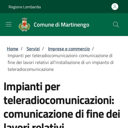
Salta al contenuto principale
Skip to footer content
Regione Lombardia
Comune di Martinengo
Briciole di pane
Home
/
Servizi
/
Imprese e commercio
/
Impianti per teleradiocomunicazioni: comunicazione di
fine dei lavori relativi all’installazione di un impianto di
teleradiocomunicazione
Impianti per
teleradiocomunicazioni:
comunicazione di fine dei
lavori relativi