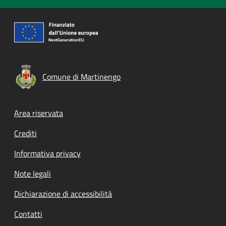
Comune di Martinengo
Footer menu
Area riservata
Crediti
Informativa privacy
Note legali
Dichiarazione di accessibilità
Contatti