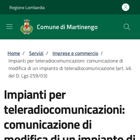
Salta al contenuto principale
Skip to footer content
Regione Lombardia
Comune di Martinengo
Briciole di pane
Home
/
Servizi
/
Imprese e commercio
/
Impianti per teleradiocomunicazioni: comunicazione di
modifica di un impianto di teleradiocomunicazione (art. 46
del D. Lgs 259/03)
Impianti per
teleradiocomunicazioni:
comunicazione di
modifica di un impianto di