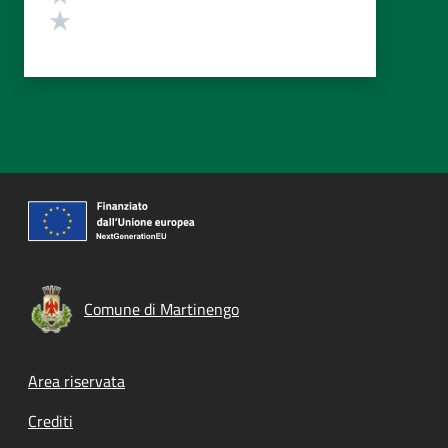
Valuta 1 stelle su 5
Comune di Martinengo
Footer menu
Area riservata
Crediti