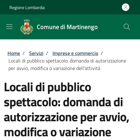
Salta al contenuto principale
Skip to footer content
Regione Lombardia
Comune di Martinengo
Briciole di pane
Home
/
Servizi
/
Imprese e commercio
/
Locali di pubblico spettacolo: domanda di autorizzazione
per avvio, modifica o variazione dell'attività
Locali di pubblico
spettacolo: domanda di
autorizzazione per avvio,
modifica o variazione