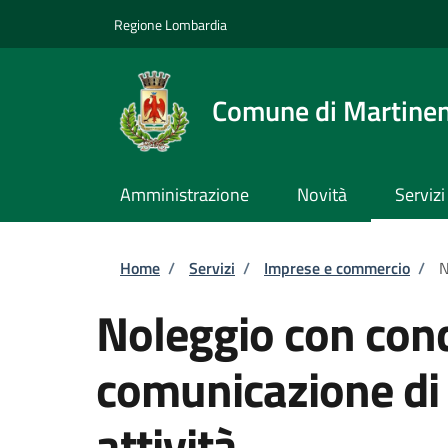
Salta al contenuto principale
Skip to footer content
Regione Lombardia
Comune di Martine
Amministrazione
Novità
Servizi
Briciole di pane
Home
/
Servizi
/
Imprese e commercio
/
N
Noleggio con con
comunicazione di
attività