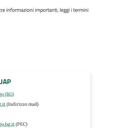
tre informazioni importanti, leggi i termini
SUAP
go (BG)
.it
(Indirizzo mail)
o.bg.it
(PEC)