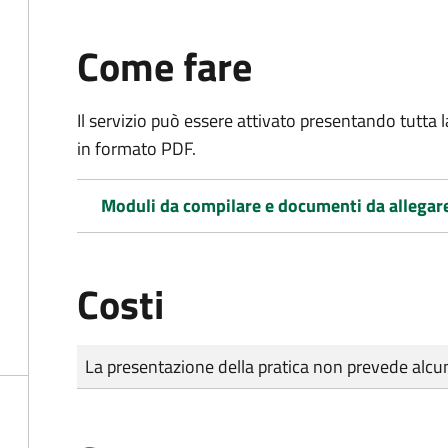
Come fare
Il servizio può essere attivato presentando tutta
in formato PDF.
Moduli da compilare e documenti da allegar
Costi
Tipo di pagamento
Importo
La presentazione della pratica non prevede al