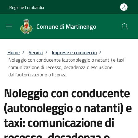
Salta al contenuto principale
Skip to footer content
Regione Lombardia
Comune di Martinengo
Briciole di pane
Home
/
Servizi
/
Imprese e commercio
/
Noleggio con conducente (autonoleggio o natanti) e taxi:
comunicazione di recesso, decadenza o esclusione
dall’autorizzazione o licenza
Noleggio con conducente
(autonoleggio o natanti) e
taxi: comunicazione di
recesso, decadenza o