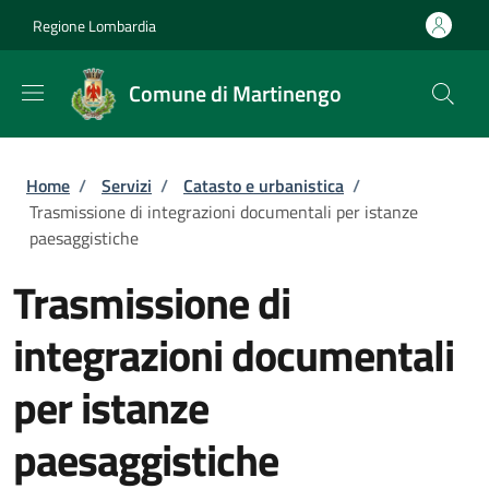
Salta al contenuto principale
Skip to footer content
Regione Lombardia
Comune di Martinengo
Briciole di pane
Home
/
Servizi
/
Catasto e urbanistica
/
Trasmissione di integrazioni documentali per istanze
paesaggistiche
Trasmissione di
integrazioni documentali
per istanze
paesaggistiche