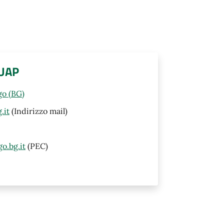
SUAP
go (BG)
.it
(Indirizzo mail)
o.bg.it
(PEC)