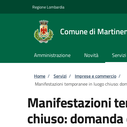
Salta al contenuto principale
Skip to footer content
Regione Lombardia
Comune di Martine
Amministrazione
Novità
Servizi
Briciole di pane
Home
/
Servizi
/
Imprese e commercio
/
Manifestazioni temporanee in luogo chiuso: doma
Manifestazioni t
chiuso: domanda 