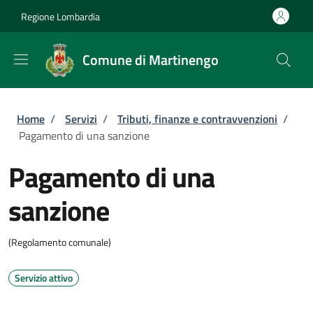
Salta al contenuto principale
Skip to footer content
Regione Lombardia
Comune di Martinengo
Briciole di pane
Home
/
Servizi
/
Tributi, finanze e contravvenzioni
/
Pagamento di una sanzione
Pagamento di una
sanzione
(Regolamento comunale)
Servizio attivo