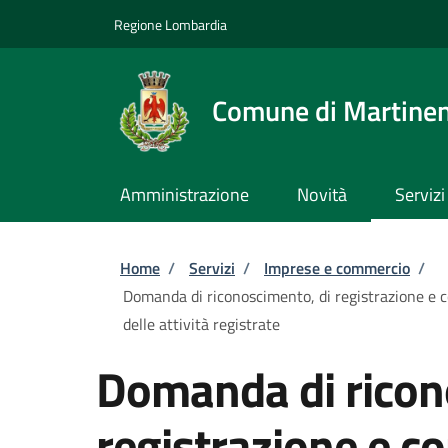
Salta al contenuto principale
Skip to footer content
Regione Lombardia
Comune di Martine
Amministrazione
Novità
Servizi
Briciole di pane
Home
/
Servizi
/
Imprese e commercio
/
Domanda di riconoscimento, di registrazione e 
delle attività registrate
Domanda di ricon
registrazione e c