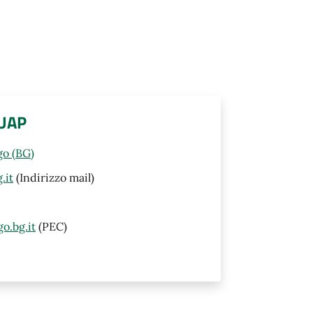
SUAP
go (BG)
.it
(Indirizzo mail)
o.bg.it
(PEC)