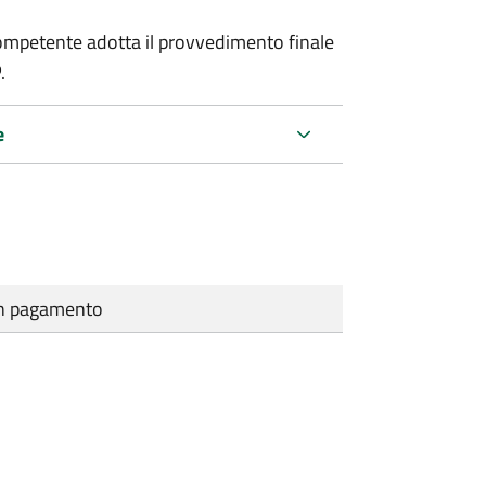
a competente adotta il provvedimento finale
.
e
cun pagamento