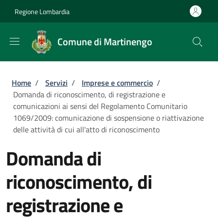
Salta al contenuto principale
Skip to footer content
Regione Lombardia
Comune di Martinengo
Briciole di pane
Home
/
Servizi
/
Imprese e commercio
/
Domanda di riconoscimento, di registrazione e
comunicazioni ai sensi del Regolamento Comunitario
1069/2009: comunicazione di sospensione o riattivazione
delle attività di cui all'atto di riconoscimento
Domanda di
riconoscimento, di
registrazione e