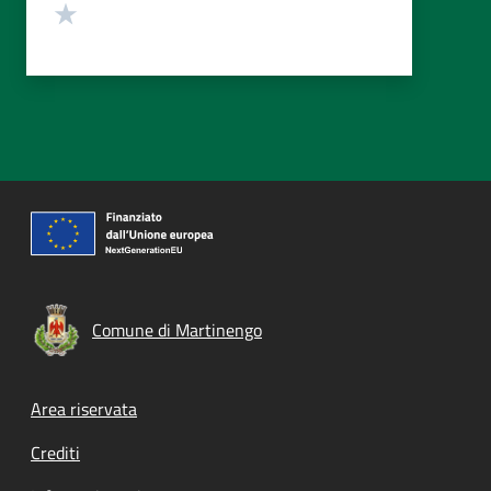
Valuta 1 stelle su 5
Comune di Martinengo
Footer menu
Area riservata
Crediti