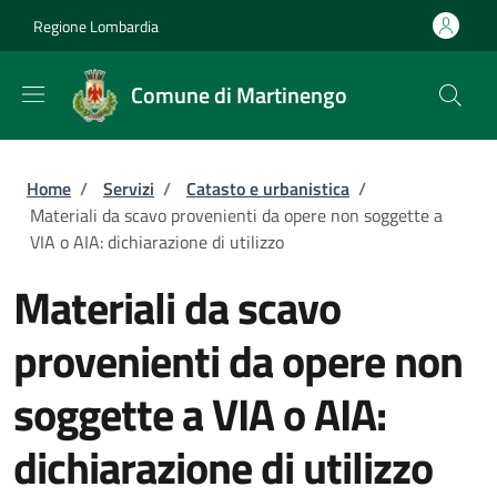
Salta al contenuto principale
Skip to footer content
Regione Lombardia
Comune di Martinengo
Briciole di pane
Home
/
Servizi
/
Catasto e urbanistica
/
Materiali da scavo provenienti da opere non soggette a
VIA o AIA: dichiarazione di utilizzo
Materiali da scavo
provenienti da opere non
soggette a VIA o AIA:
dichiarazione di utilizzo