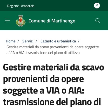
Salta al contenuto principale
Skip to footer content
Regione Lombardia
Comune di Martinengo
Briciole di pane
Home
/
Servizi
/
Catasto e urbanistica
/
Gestire materiali da scavo provenienti da opere soggette
a VIA o AIA: trasmissione del piano di utilizzo
Gestire materiali da scavo
provenienti da opere
soggette a VIA o AIA:
trasmissione del piano di