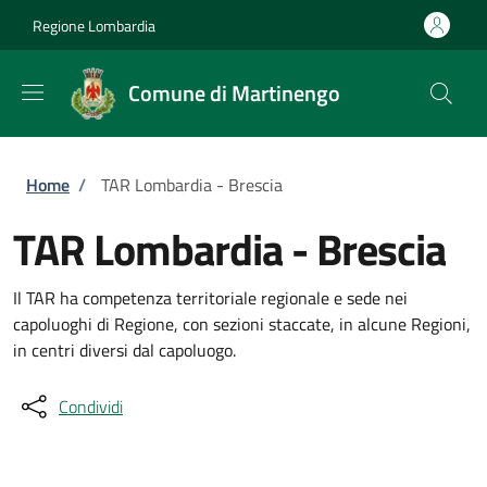
Salta al contenuto principale
Skip to footer content
Regione Lombardia
Comune di Martinengo
Briciole di pane
Home
/
TAR Lombardia - Brescia
TAR Lombardia - Brescia
Il TAR ha competenza territoriale regionale e sede nei
capoluoghi di Regione, con sezioni staccate, in alcune Regioni,
in centri diversi dal capoluogo.
Condividi