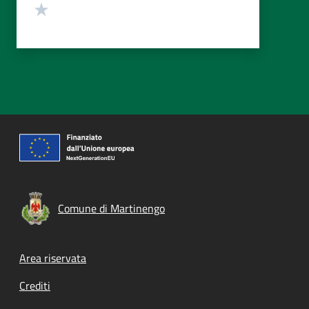
Valuta 1 stelle su 5
Comune di Martinengo
Footer menu
Area riservata
Crediti