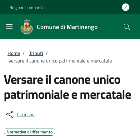
Salta al contenuto principale
Skip to footer content
Regione Lombardia
Comune di Martinengo
Briciole di pane
Home
/
Tributi
/
Versare il canone unico patrimoniale e mercatale
Versare il canone unico
patrimoniale e mercatale
Condividi
Normativa di riferimento