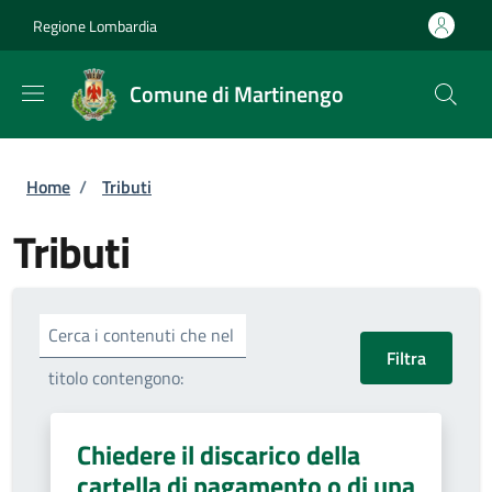
Salta al contenuto principale
Skip to footer content
Regione Lombardia
Comune di Martinengo
Briciole di pane
Home
/
Tributi
Tributi
Cerca i contenuti che nel
titolo contengono:
Chiedere il discarico della
cartella di pagamento o di una