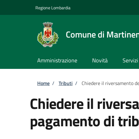
Salta al contenuto principale
Skip to footer content
Regione Lombardia
Comune di Martine
Amministrazione
Novità
Servizi
Briciole di pane
Home
/
Tributi
/
Chiedere il riversamento de
Chiedere il river
pagamento di trib