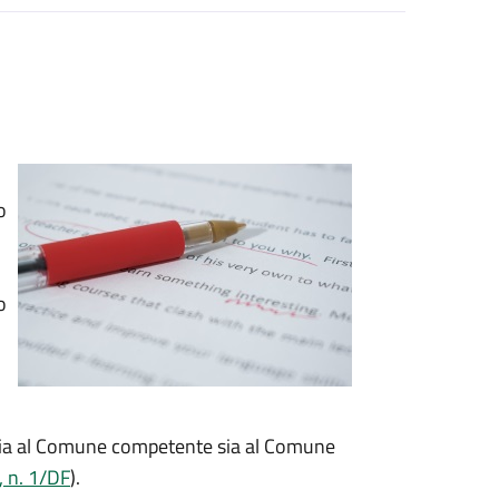
o
o
 sia al Comune competente sia al Comune
, n. 1/DF
).