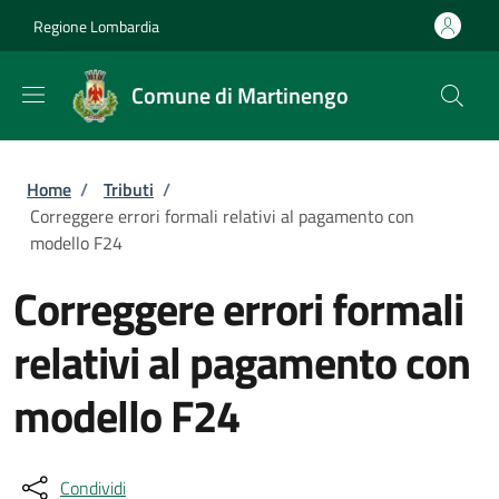
Salta al contenuto principale
Skip to footer content
Regione Lombardia
Comune di Martinengo
Briciole di pane
Home
/
Tributi
/
Correggere errori formali relativi al pagamento con
modello F24
Correggere errori formali
relativi al pagamento con
modello F24
Condividi