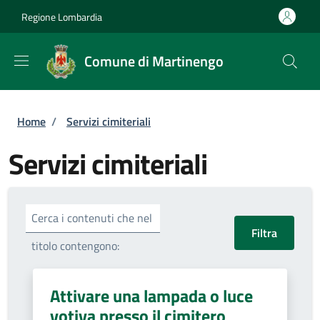
Salta al contenuto principale
Skip to footer content
Regione Lombardia
Comune di Martinengo
Briciole di pane
Home
/
Servizi cimiteriali
Servizi cimiteriali
Cerca i contenuti che nel
titolo contengono:
Attivare una lampada o luce
votiva presso il cimitero