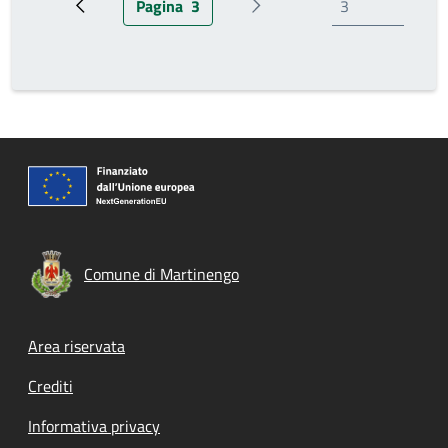
Pagina
3
Pagina precedente
Pagina attuale
Prossima pagina
Comune di Martinengo
Footer menu
Area riservata
Crediti
Informativa privacy