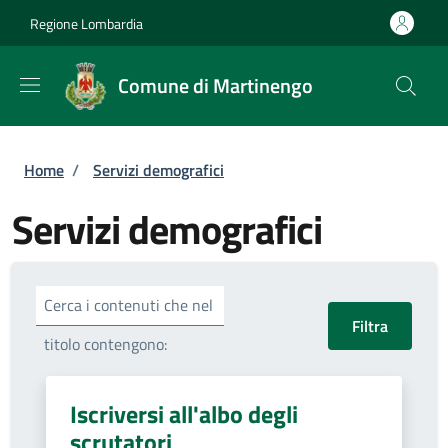
Salta al contenuto principale
Skip to footer content
Regione Lombardia
Comune di Martinengo
Briciole di pane
Home
/
Servizi demografici
Servizi demografici
Cerca i contenuti che nel
titolo contengono:
Iscriversi all'albo degli
scrutatori