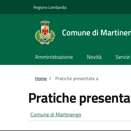
Salta al contenuto principale
Skip to footer content
Regione Lombardia
Comune di Martine
Amministrazione
Novità
Servizi
Briciole di pane
Home
/
Pratiche presentate a
Pratiche presenta
Comune di Martinengo