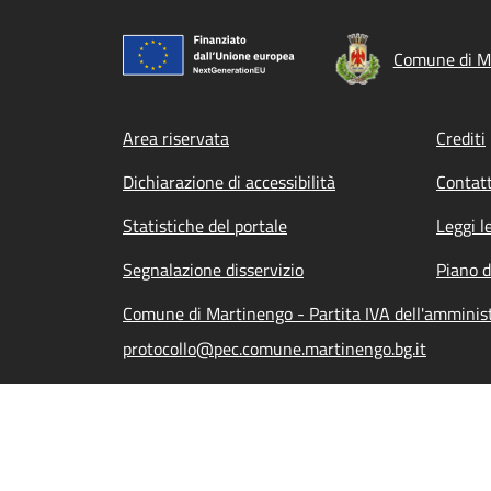
Comune di M
Footer menu
Area riservata
Crediti
Dichiarazione di accessibilità
Contatt
Statistiche del portale
Leggi l
Segnalazione disservizio
Piano d
Comune di Martinengo - Partita IVA dell'ammini
protocollo@pec.comune.martinengo.bg.it