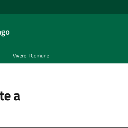
ngo
Vivere il Comune
te a