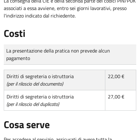
La consegna della CIE e della seconda parte dei codici PIN/PUK
associati a essa avviene, entro sei giorni lavorativi, presso
l'indirizzo indicato dal richiedente.
Costi
Tipo di pagamento
Importo
La presentazione della pratica non prevede alcun
pagamento
Diritti di segreteria o istruttoria
22,00 €
(per il rilascio del documento)
Diritti di segreteria o istruttoria
27,00 €
(per il rilascio del duplicato)
Cosa serve
Per accedere al servizio, assicurati di avere tutta la