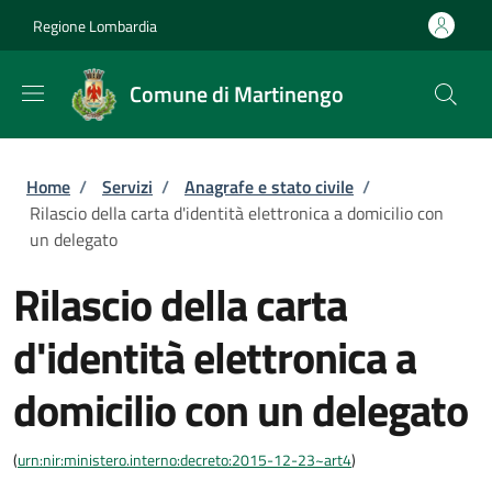
Salta al contenuto principale
Skip to footer content
Regione Lombardia
Comune di Martinengo
Briciole di pane
Home
/
Servizi
/
Anagrafe e stato civile
/
Rilascio della carta d'identità elettronica a domicilio con
un delegato
Rilascio della carta
d'identità elettronica a
domicilio con un delegato
(
urn:nir:ministero.interno:decreto:2015-12-23~art4
)