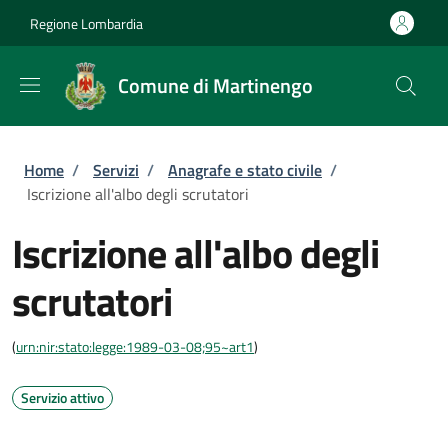
Salta al contenuto principale
Skip to footer content
Regione Lombardia
Comune di Martinengo
Briciole di pane
Home
/
Servizi
/
Anagrafe e stato civile
/
Iscrizione all'albo degli scrutatori
Iscrizione all'albo degli
scrutatori
(
urn:nir:stato:legge:1989-03-08;95~art1
)
Servizio attivo