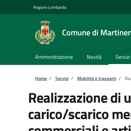
Salta al contenuto principale
Skip to footer content
Regione Lombardia
Comune di Martine
Amministrazione
Novità
Servizi
Briciole di pane
Home
/
Servizi
/
Mobilità e trasporti
/
Rea
Realizzazione di u
carico/scarico mer
commerciali e arti