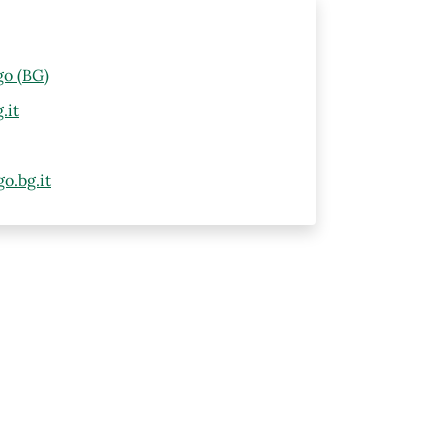
go (BG)
.it
o.bg.it