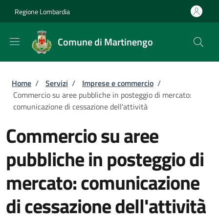
Salta al contenuto principale
Skip to footer content
Regione Lombardia
Comune di Martinengo
Briciole di pane
Home
/
Servizi
/
Imprese e commercio
/
Commercio su aree pubbliche in posteggio di mercato:
comunicazione di cessazione dell'attività
Commercio su aree
pubbliche in posteggio di
mercato: comunicazione
di cessazione dell'attività