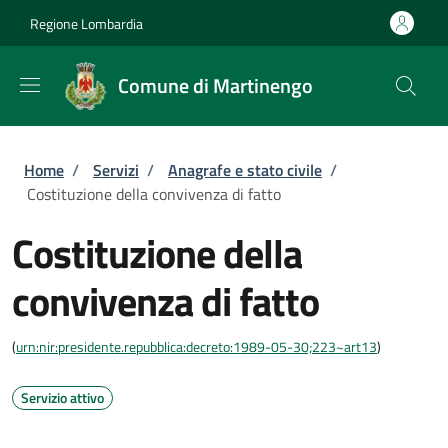
Salta al contenuto principale
Skip to footer content
Regione Lombardia
Comune di Martinengo
Briciole di pane
Home
/
Servizi
/
Anagrafe e stato civile
/
Costituzione della convivenza di fatto
Costituzione della
convivenza di fatto
(
urn:nir:presidente.repubblica:decreto:1989-05-30;223~art13
)
Servizio attivo