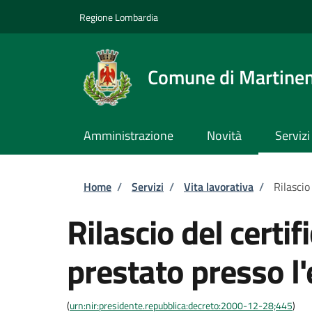
Salta al contenuto principale
Skip to footer content
Regione Lombardia
Comune di Martine
Amministrazione
Novità
Servizi
Briciole di pane
Home
/
Servizi
/
Vita lavorativa
/
Rilascio
Rilascio del certif
prestato presso l
(
urn:nir:presidente.repubblica:decreto:2000-12-28;445
)