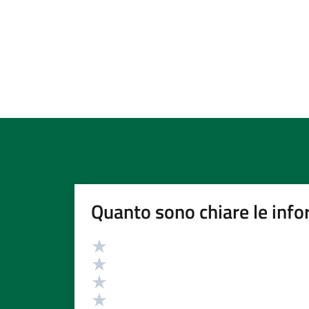
Quanto sono chiare le info
Valutazione
Valuta 5 stelle su 5
Valuta 4 stelle su 5
Valuta 3 stelle su 5
Valuta 2 stelle su 5