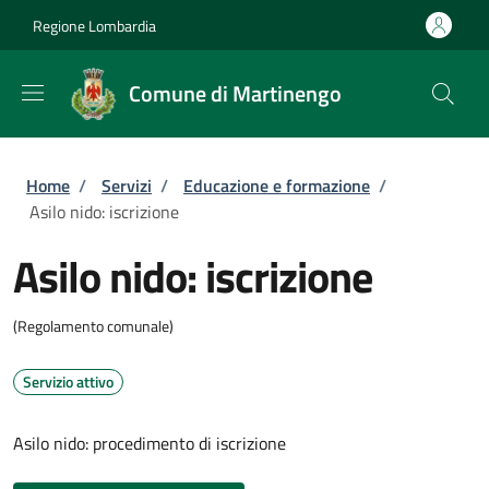
Salta al contenuto principale
Skip to footer content
Regione Lombardia
Comune di Martinengo
Briciole di pane
Home
/
Servizi
/
Educazione e formazione
/
Asilo nido: iscrizione
Asilo nido: iscrizione
(Regolamento comunale)
Servizio attivo
Asilo nido: procedimento di iscrizione