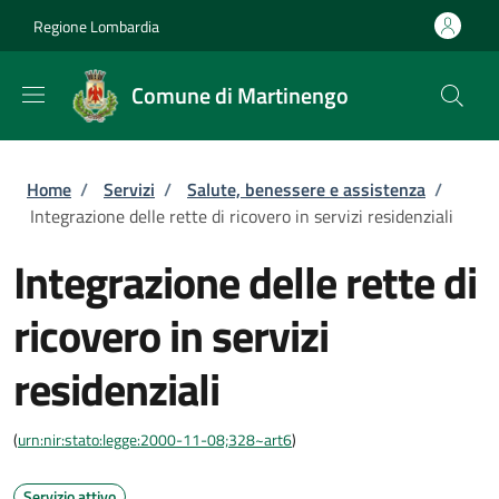
Salta al contenuto principale
Skip to footer content
Regione Lombardia
Comune di Martinengo
Briciole di pane
Home
/
Servizi
/
Salute, benessere e assistenza
/
Integrazione delle rette di ricovero in servizi residenziali
Integrazione delle rette di
ricovero in servizi
residenziali
(
urn:nir:stato:legge:2000-11-08;328~art6
)
Servizio attivo