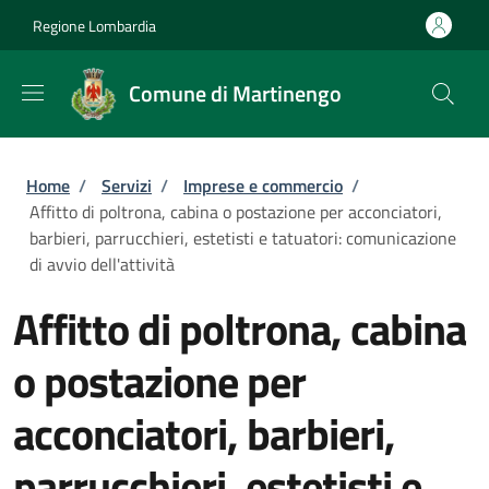
Salta al contenuto principale
Skip to footer content
Regione Lombardia
Comune di Martinengo
Briciole di pane
Home
/
Servizi
/
Imprese e commercio
/
Affitto di poltrona, cabina o postazione per acconciatori,
barbieri, parrucchieri, estetisti e tatuatori: comunicazione
di avvio dell'attività
Affitto di poltrona, cabina
o postazione per
acconciatori, barbieri,
parrucchieri, estetisti e