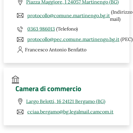
Piazza Maggiore, 1 24057 Martinengo (BG)
(Indirizzo
protocollo@comune.martinengo.bg.it
mail)
0363 986013
(Telefono)
protocollo@pec.comune.martinengo.bg.it
(PEC)
Francesco Antonio
Benfatto
Camera di commercio
Largo Belotti, 16 24121 Bergamo (BG)
cciaa.bergamo@bg.legalmail.camcom.it