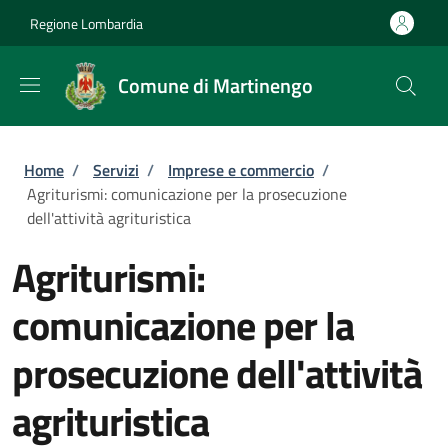
Salta al contenuto principale
Skip to footer content
Regione Lombardia
Comune di Martinengo
Briciole di pane
Home
/
Servizi
/
Imprese e commercio
/
Agriturismi: comunicazione per la prosecuzione
dell'attività agrituristica
Agriturismi:
comunicazione per la
prosecuzione dell'attività
agrituristica