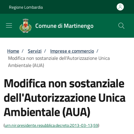
Salta al contenuto principale
Skip to footer content
Regione Lombardia
Comune di Martinengo
Briciole di pane
Home
/
Servizi
/
Imprese e commercio
/
Modifica non sostanziale dell'Autorizzazione Unica
Ambientale (AUA)
Modifica non sostanziale
dell'Autorizzazione Unica
Ambientale (AUA)
(
urn:nir:presidente.repubblica:decreto:2013-03-13;59
)