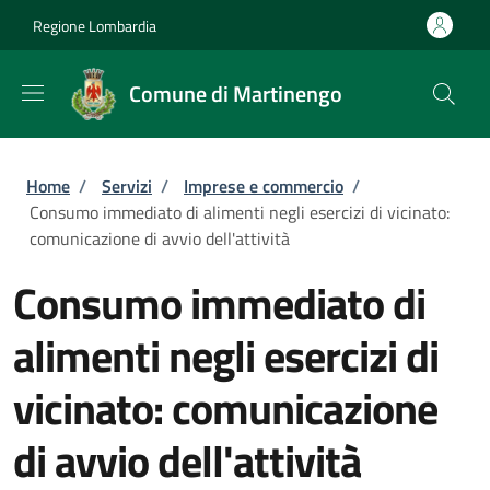
Salta al contenuto principale
Skip to footer content
Regione Lombardia
Comune di Martinengo
Briciole di pane
Home
/
Servizi
/
Imprese e commercio
/
Consumo immediato di alimenti negli esercizi di vicinato:
comunicazione di avvio dell'attività
Consumo immediato di
alimenti negli esercizi di
vicinato: comunicazione
di avvio dell'attività