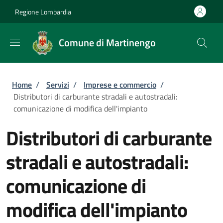
Salta al contenuto principale
Skip to footer content
Regione Lombardia
Comune di Martinengo
Briciole di pane
Home
/
Servizi
/
Imprese e commercio
/
Distributori di carburante stradali e autostradali:
comunicazione di modifica dell'impianto
Distributori di carburante
stradali e autostradali:
comunicazione di
modifica dell'impianto