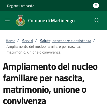
Salta al contenuto principale
Skip to footer content
Regione Lombardia
Comune di Martinengo
Briciole di pane
Home
/
Servizi
/
Salute, benessere e assistenza
/
Ampliamento del nucleo familiare per nascita,
matrimonio, unione o convivenza
Ampliamento del nucleo
familiare per nascita,
matrimonio, unione o
convivenza