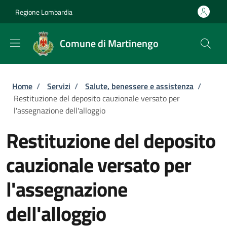
Salta al contenuto principale
Skip to footer content
Regione Lombardia
Comune di Martinengo
Briciole di pane
Home
/
Servizi
/
Salute, benessere e assistenza
/
Restituzione del deposito cauzionale versato per
l'assegnazione dell'alloggio
Restituzione del deposito
cauzionale versato per
l'assegnazione
dell'alloggio