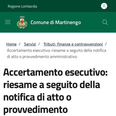
Salta al contenuto principale
Skip to footer content
Regione Lombardia
Comune di Martinengo
Briciole di pane
Home
/
Servizi
/
Tributi, finanze e contravvenzioni
/
Accertamento esecutivo: riesame a seguito della notifica
di atto o provvedimento amministrativo
Accertamento esecutivo:
riesame a seguito della
notifica di atto o
provvedimento