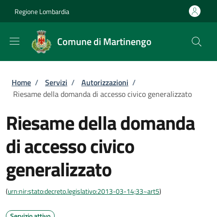
Salta al contenuto principale
Skip to footer content
Regione Lombardia
Comune di Martinengo
Briciole di pane
Home
/
Servizi
/
Autorizzazioni
/
Riesame della domanda di accesso civico generalizzato
Riesame della domanda
di accesso civico
generalizzato
(
urn:nir:stato:decreto.legislativo:2013-03-14;33~art5
)
Servizio attivo