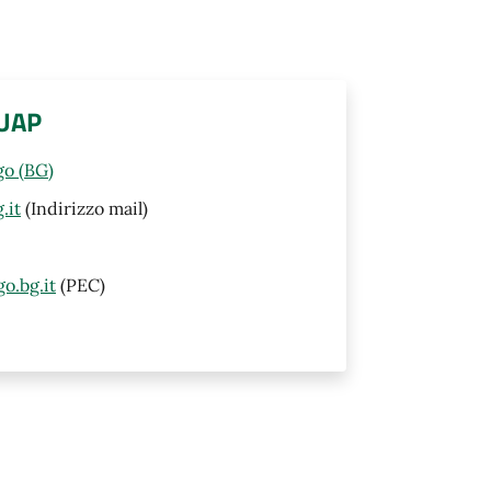
SUAP
go (BG)
.it
(Indirizzo mail)
o.bg.it
(PEC)