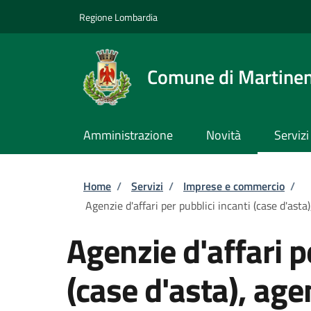
Salta al contenuto principale
Skip to footer content
Regione Lombardia
Comune di Martine
Amministrazione
Novità
Servizi
Briciole di pane
Home
/
Servizi
/
Imprese e commercio
/
Agenzie d'affari per pubblici incanti (case d'as
Agenzie d'affari p
(case d'asta), age